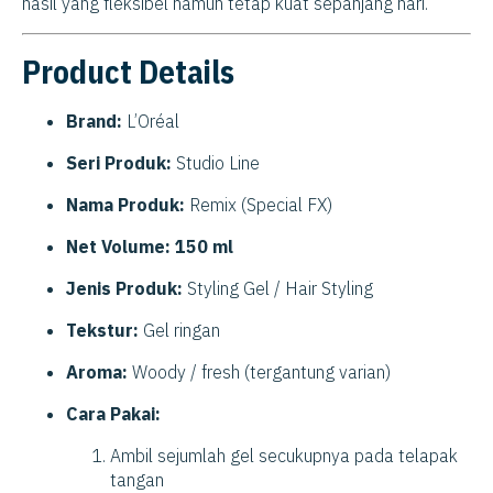
hasil yang fleksibel namun tetap kuat sepanjang hari.
Product Details
Brand:
L’Oréal
Seri Produk:
Studio Line
Nama Produk:
Remix (Special FX)
Net Volume:
150 ml
Jenis Produk:
Styling Gel / Hair Styling
Tekstur:
Gel ringan
Aroma:
Woody / fresh (tergantung varian)
Cara Pakai:
Ambil sejumlah gel secukupnya pada telapak
tangan